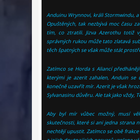
Anduinu Wrynnovi, králi Stormwindu, a
Opuštěných, tak nezbývá moc času zač
tím, co ztratili.
Jizva Azerothu totiž 
správných rukou může tato zlatavá sub
těch špatných se však může stát pros
Zatímco se Horda s Aliancí předhánějí
kterými je azerit zahalen, Anduin se
konečně uzavřít mír. Azerit je však hroz
Sylvanasinu důvěru. Ale tak jako vždy, 
Aby byl mír vůbec možný, musí věk k
skutečnosti, které si ani jedna strana 
nechtějí upustit.
Zatímco se obě frakce 