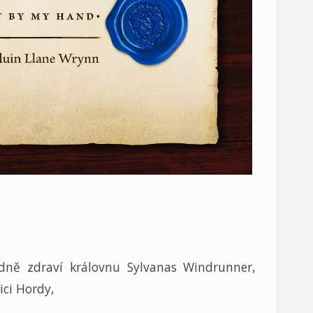
odně
zdraví královnu Sylvanas Windrunner,
ci Hordy,