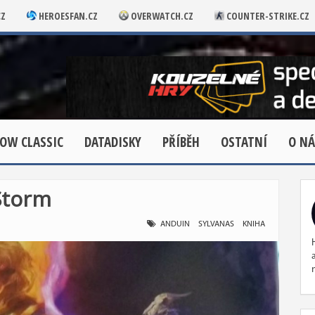
CZ
HEROESFAN.CZ
OVERWATCH.CZ
COUNTER-STRIKE.CZ
OW CLASSIC
DATADISKY
PŘÍBĚH
OSTATNÍ
O NÁ
Storm
ANDUIN
SYLVANAS
KNIHA