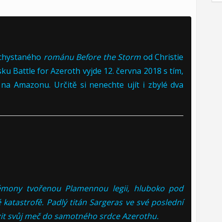
ů chystaného
románu Before the Storm
od Christie
sku Battle for Azeroth vyjde 12. června 2018 s tím,
na Amazonu. Určitě si nenechte ujít i zbylé dva
démony tvořenou Plamennou legii, hluboko pod
katastrofě. Padlý titán Sargeras ve své poslední
azit svůj meč do samotného srdce Azerothu.