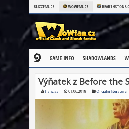
BLIZZFAN.CZ
WOWFAN.CZ
HEARTHSTONE.
GAME INFO
SHADOWLANDS
W
Výňatek z Before the 
Hanzias
01.06.2018
Oficiální literatura