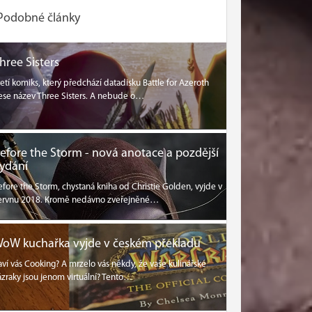
Podobné články
hree Sisters
řetí komiks, který předchází datadisku Battle for Azeroth
ese název Three Sisters. A nebude o…
efore the Storm - nová anotace a pozdější
ydání
efore the Storm, chystaná kniha od Christie Golden, vyjde v
ervnu 2018. Kromě nedávno zveřejněné…
oW kuchařka vyjde v českém překladu
aví vás Cooking? A mrzelo vás někdy, že vaše kulinářské
ázraky jsou jenom virtuální? Tento…