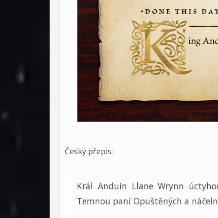
Český přepis:
Král Anduin Llane Wrynn úctyh
Temnou paní Opuštěných a náčelni