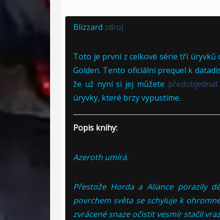
Blizzard
zdroj
Toto je první z celkové série tří úryvk
Golden. Tento oficiální prequel k datadi
že už nyní si jej můžete
předobjednat
úryvky, které brzy vypustíme.
Popis knihy:
Azeroth umírá.
Přestože Horda a Aliance porazily 
povrchem světa se schyluje k ohromné 
zvrácené snaze očistit vesmír stačil vr