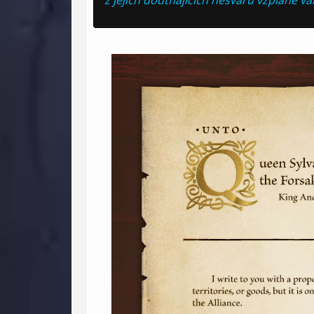
z jejich doutnajících nesvarů vzplane vá