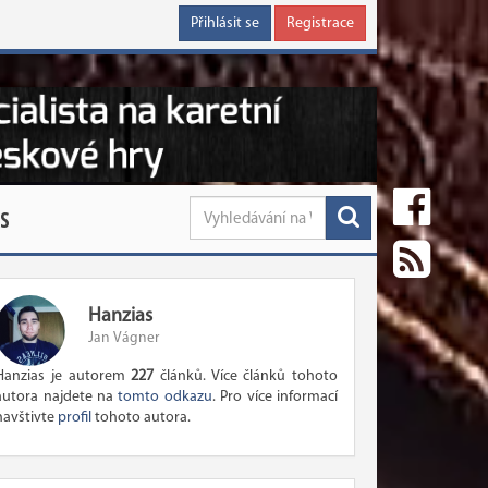
Přihlásit se
Registrace
S
Hanzias
Jan Vágner
Hanzias je autorem
227
článků. Více článků tohoto
autora najdete na
tomto odkazu
. Pro více informací
navštivte
profil
tohoto autora.