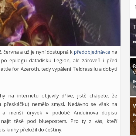
T
T
n
2. června a už je nyní dostupná k
předobjednávce
na
po epilogu datadisku Legion, ale zároveň i před
B
tle for Azeroth, tedy vypálení Teldrassilu a dobytí
v
B
č
y na internetu objevily dříve, jistě chápete, že
na přeskáčku) nemělo smysl. Nedávno se však na
W
nihy a menší úryvek v podobě Anduinova dopisu
B
najít těsě pod bluepostem. Pro ty z vás, kteří
z
is knihy přeložil do češtiny.