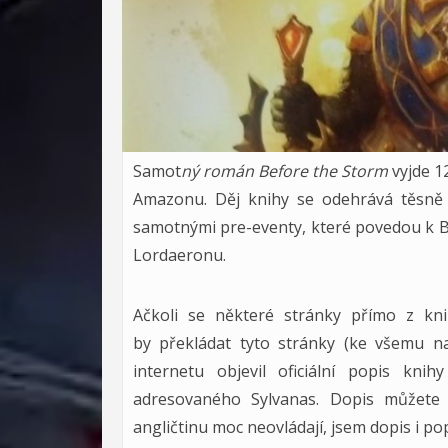
Samot
ný román Before the Storm
vyjde 1
Amazonu. Děj knihy se odehrává těsně 
samotnými pre-eventy, které povedou k Bat
Lordaeronu.
Ačkoli se některé stránky přímo z knih
by překládat tyto stránky (ke všemu 
internetu objevil oficiální popis k
adresovaného Sylvanas. Dopis můžete 
angličtinu moc neovládají, jsem dopis i pop