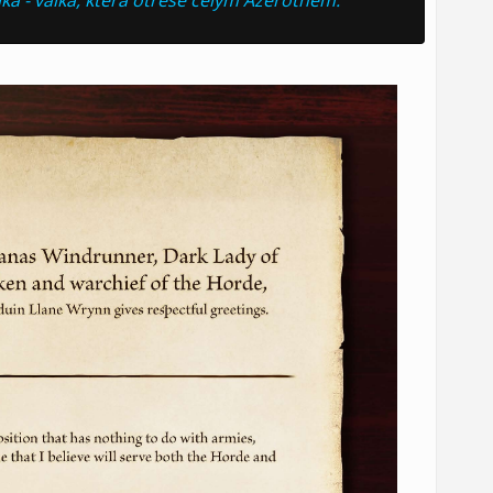
lka - válka, která otřese celým Azerothem.