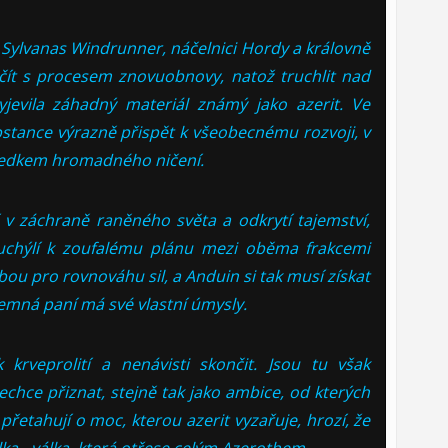
 Sylvanas Windrunner, náčelnici Hordy a královně
ít s procesem znovuobnovy, natož truchlit nad
vyjevila záhadný materiál známý jako azerit. Ve
stance výrazně přispět k všeobecnému rozvoji, v
tředkem hromadného ničení.
 v záchraně raněného světa a odkrytí tajemství,
 uchýlí k zoufalému plánu mezi oběma frakcemi
bou pro rovnováhu sil, a Anduin si tak musí získat
Temná paní má své vlastní úmysly.
rveprolití a nenávisti skončit. Jsou tu však
nechce přiznat, stejně tak jako ambice, od kterých
přetahují o moc, kterou azerit vyzařuje, hrozí, že