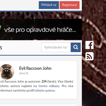
Přihlásit se
Registrace
S
Evil Raccoon John
Jeno K.
Evil Raccoon John je autorem
234
článků. Více článků
tohoto autora najdete na
tomto odkazu
. Pro více
informací navštivte
profil
tohoto autora.