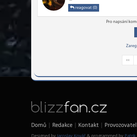
reagovat (0)
Pro napsání kome
Zareg
««
Domů
Redakce
Kontakt
Provozovatel
Designed by
Jaroslav Kovář
& programmed by
Patri