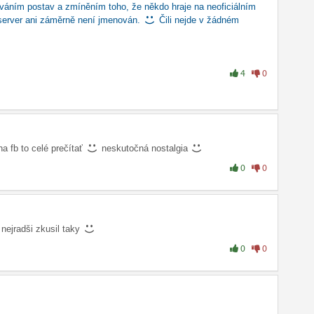
áváním postav a zmíněním toho, že někdo hraje na neoficiálním
 server ani záměrně není jmenován.
Čili nejde v žádném
4
0
na fb to celé prečítať
neskutočná nostalgia
0
0
 nejradši zkusil taky
0
0