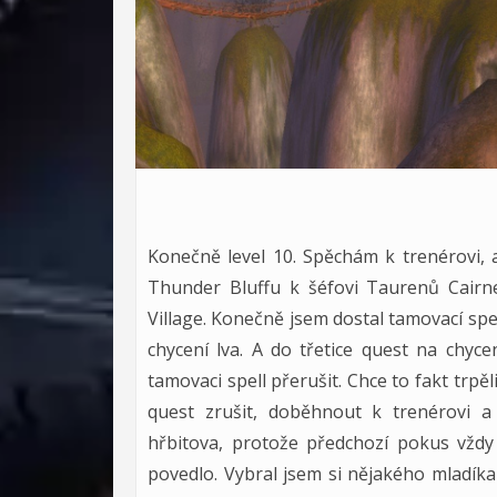
Konečně level 10. Spěchám k trenérovi, a
Thunder Bluffu k šéfovi Taurenů Cairn
Village. Konečně jsem dostal tamovací spel
chycení lva. A do třetice quest na chyc
tamovaci spell přerušit. Chce to fakt trpě
quest zrušit, doběhnout k trenérovi 
hřbitova, protože předchozí pokus vždy
povedlo. Vybral jsem si nějakého mladíka