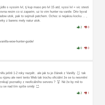
lo s vyssim lvl, tj kup maso pro lvl 15 atd, vyssi lvl = vic stesti
ovna resim co si zaparim, uz to vim hunter na vanile. Driv byval
adow utok, pak to sejmuli patchem. Ochoc si nejakou kocku ... ,
terky z barens mely natur utok.
2
0
vanilla-wow-hunter-guide/
0
0
llu ještě 1-2 roky nazpět.. ale jak tu je článek z Vanilly
tak
hu rýpnu ale není tento Web tak trochu oficiální že se tu nesmění
znikají poznatky z neoficálního serveru ?
Né že by mě to
ošku se nad tím spíše směji
2
1