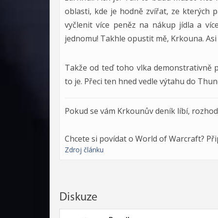
oblasti, kde je hodně zvířat, ze kterýc
vyčlenit více peněz na nákup jídla a ví
jednomu! Takhle opustit mě, Krkouna. Asi
Takže od teď toho vlka demonstrativně p
to je. Přeci ten hned vedle výtahu do Thun
Pokud se vám Krkounův deník líbí, rozho
Chcete si povídat o World of Warcraft? Př
Zdroj článku
Diskuze