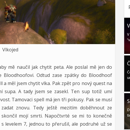
V
V
"
Vlkojed
Č
by mě naučil jak chytit peta. Ale poslal mě jen do
Č
e Bloodhoofovi. Odtud zase zpátky do Bloodhoof
u
l a měl jsem chytit vlka. Pak zpět pro nový quest na
ení supa. A tady jsem se zasekl. Ten sup totiž umí
livost. Tamovaci spell má jen tři pokusy. Pak se musí
S
a zadat znovu. Tedy ještě mezitím doběhnout ze
D
 skončil mojí smrti. Napočtvrté se mi to konečně
t
 s levelem 7, jednou to přerušil, ale podruhé už se