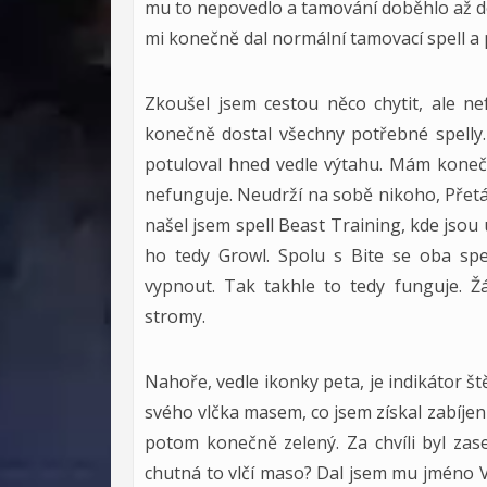
mu to nepovedlo a tamování doběhlo až do 
mi konečně dal normální tamovací spell a 
Zkoušel jsem cestou něco chytit, ale n
konečně dostal všechny potřebné spelly.
potuloval hned vedle výtahu. Mám konečn
nefunguje. Neudrží na sobě nikoho, Přet
našel jsem spell Beast Training, kde jsou
ho tedy Growl. Spolu s Bite se oba spel
vypnout. Tak takhle to tedy funguje. Žá
stromy.
Nahoře, vedle ikonky peta, je indikátor št
svého vlčka masem, co jsem získal zabíjením
potom konečně zelený. Za chvíli byl zas
chutná to vlčí maso? Dal jsem mu jméno Vl