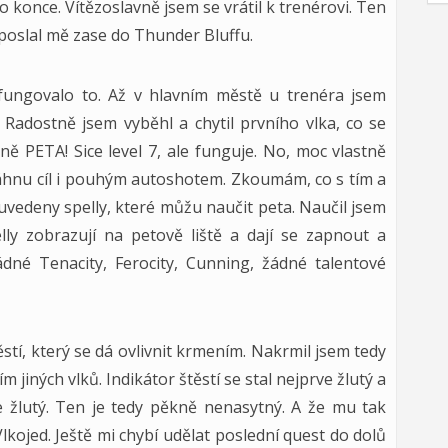
konce. Vítězoslavně jsem se vrátil k trenérovi. Ten
poslal mě zase do Thunder Bluffu.
efungovalo to. Až v hlavním městě u trenéra jsem
 Radostně jsem vyběhl a chytil prvního vlka, co se
ě PETA! Sice level 7, ale funguje. No, moc vlastně
áhnu cíl i pouhým autoshotem. Zkoumám, co s tím a
 uvedeny spelly, které můžu naučit peta. Naučil jsem
ly zobrazují na petově liště a dají se zapnout a
dné Tenacity, Ferocity, Cunning, žádné talentové
ěstí, který se dá ovlivnit krmením. Nakrmil jsem tedy
 jiných vlků. Indikátor štěstí se stal nejprve žlutý a
e žlutý. Ten je tedy pěkně nenasytný. A že mu tak
kojed. Ještě mi chybí udělat poslední quest do dolů