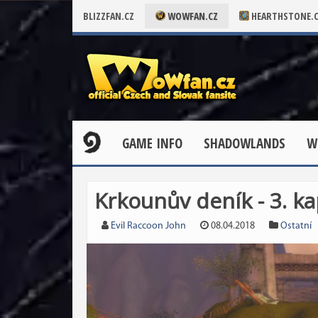
BLIZZFAN.CZ
WOWFAN.CZ
HEARTHSTONE.
GAME INFO
SHADOWLANDS
W
Krkounův deník - 3. ka
Evil Raccoon John
08.04.2018
Ostatní