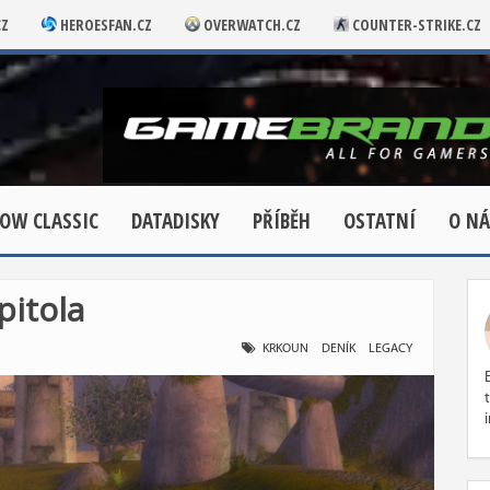
CZ
HEROESFAN.CZ
OVERWATCH.CZ
COUNTER-STRIKE.CZ
OW CLASSIC
DATADISKY
PŘÍBĚH
OSTATNÍ
O NÁ
pitola
KRKOUN
DENÍK
LEGACY