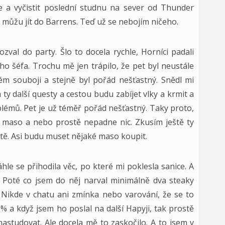
 a vyčistit poslední studnu na sever od Thunder
 a můžu jít do Barrens. Teď už se nebojím ničeho.
val do party. Šlo to docela rychle, Horníci padali
ho šéfa. Trochu mě jen trápilo, že pet byl neustále
m souboji a stejně byl pořád nešťastný. Snědl mi
y další questy a cestou budu zabíjet vlky a krmit a
blémů. Pet je už téměř pořád nešťastný. Taky proto,
o maso a nebo prostě nepadne nic. Zkusím ještě ty
stě. Asi budu muset nějaké maso koupit.
hle se přihodila věc, po které mi poklesla sanice. A
 Poté co jsem do něj narval minimálně dva steaky
. Nikde v chatu ani zmínka nebo varování, že se to
 % a když jsem ho poslal na další Hapyji, tak prostě
nastudovat. Ale docela mě to zaskočilo. A to jsem v