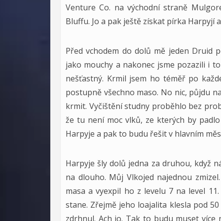
Venture Co. na východní straně Mulgore
Bluffu. Jo a pak ještě získat pírka Harpyjí
Před vchodem do dolů mě jeden Druid poz
jako mouchy a nakonec jsme pozazili i to
nešťastný. Krmil jsem ho téměř po každé
postupně všechno maso. No nic, půjdu na t
krmit. Vyčištění studny proběhlo bez pro
že tu není moc vlků, ze kterých by padl
Harpyje a pak to budu řešit v hlavním mě
Harpyje šly dolů jedna za druhou, když ná
na dlouho. Můj Vlkojed najednou zmizel.
masa a vyexpil ho z levelu 7 na level 11
stane. Zřejmě jeho loajalita klesla pod 50
zdrhnul. Ach jo. Tak to budu muset více 