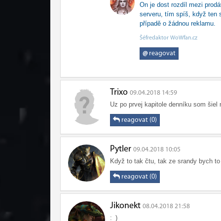
On je dost rozdíl mezi prod
serveru, tím spíš, když ten
případě o žádnou reklamu.
Šéfredaktor WoWfan.cz
@
reagovat
Trixo
09.04.2018 14:59
Uz po prvej kapitole denníku som šiel 
reagovat (0)
Pytler
09.04.2018 10:05
Když to tak čtu, tak ze srandy bych to
reagovat (0)
Jikonekt
08.04.2018 21:58
:_)