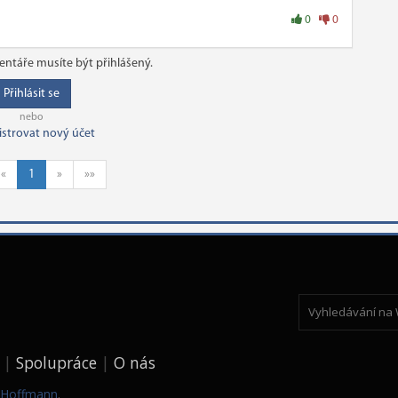
0
0
ntáře musíte být přihlášený.
Přihlásit se
nebo
istrovat nový účet
«
1
»
»»
Spolupráce
O nás
k Hoffmann
.