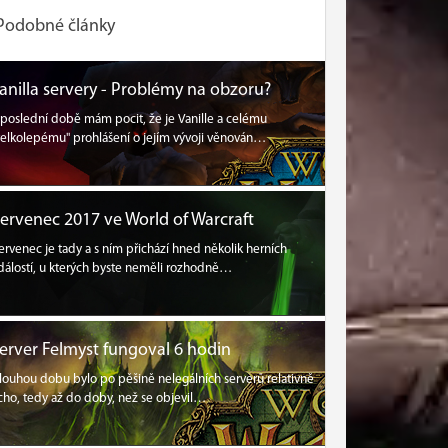
Podobné články
anilla servery - Problémy na obzoru?
 poslední době mám pocit, že je Vanille a celému
velkolepému" prohlášení o jejím vývoji věnován…
ervenec 2017 ve World of Warcraft
ervenec je tady a s ním přichází hned několik herních
dálostí, u kterých byste neměli rozhodně…
erver Felmyst fungoval 6 hodin
louhou dobu bylo po pěšině nelegálních serverů relativně
icho, tedy až do doby, než se objevil…