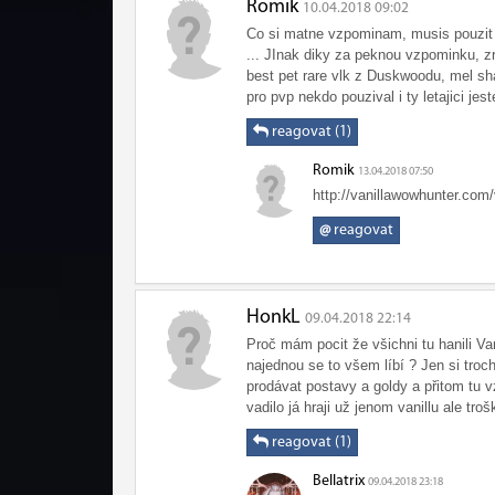
Romik
10.04.2018 09:02
Co si matne vzpominam, musis pouzit jid
... JInak diky za peknou vzpominku, zr
best pet rare vlk z Duskwoodu, mel sh
pro pvp nekdo pouzival i ty letajici jes
reagovat (1)
Romik
13.04.2018 07:50
http://vanillawowhunter.com/
@
reagovat
HonkL
09.04.2018 22:14
Proč mám pocit že všichni tu hanili Vani
najednou se to všem líbí ? Jen si troc
prodávat postavy a goldy a přitom tu v
vadilo já hraji už jenom vanillu ale tr
reagovat (1)
Bellatrix
09.04.2018 23:18