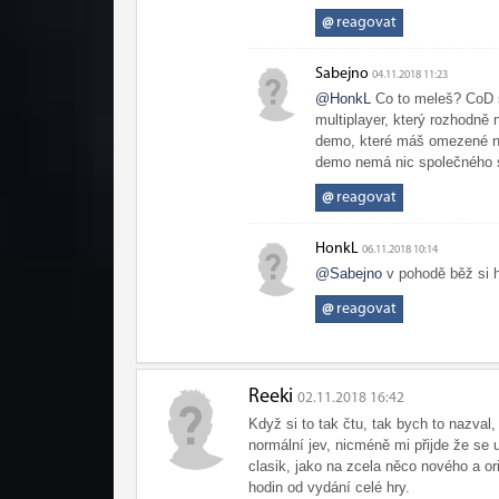
@
reagovat
Sabejno
04.11.2018 11:23
@HonkL
Co to meleš? CoD s
multiplayer, který rozhodně 
demo, které máš omezené na 
demo nemá nic společného s t
@
reagovat
HonkL
06.11.2018 10:14
@Sabejno
v pohodě běž si 
@
reagovat
Reeki
02.11.2018 16:42
Když si to tak čtu, tak bych to nazval
normální jev, nicméně mi přijde že se 
clasik, jako na zcela něco nového a ori
hodin od vydání celé hry.