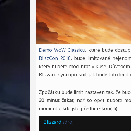
Demo WoW Classicu
, které bude dostup
BlizzCon 2018
, bude limitované nejeno
který budete moci hrát v kuse. Důvodem j
Blizzard nyní upřesnil, jak bude toto limit
Zpočátku bude limit nastaven tak, že bu
30 minut čekat
, než se opět budete mo
momentu, kde jste předtím skončili).
Blizzard
zdroj