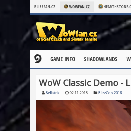
BLIZZFAN.CZ
WOWFAN.CZ
HEARTHSTONE.
GAME INFO
SHADOWLANDS
W
WoW Classic Demo - Li
Bellatrix
02.11.2018
BlizzCon 2018