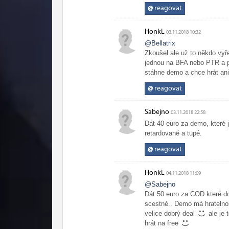
@
reagovat
HonkL
03.11.2018 10:32
@Bellatrix
Zkoušel ale už to někdo vyř
jednou na BFA nebo PTR a pa
stáhne demo a chce hrát ani
@
reagovat
Sabejno
03.11.2018 22:58
Dát 40 euro za demo, které 
retardované a tupé.
@
reagovat
HonkL
04.11.2018 11:09
@Sabejno
Dát 50 euro za COD které doh
scestné.. Demo má hratelnos
velice dobrý deal
ale je 
hrát na free