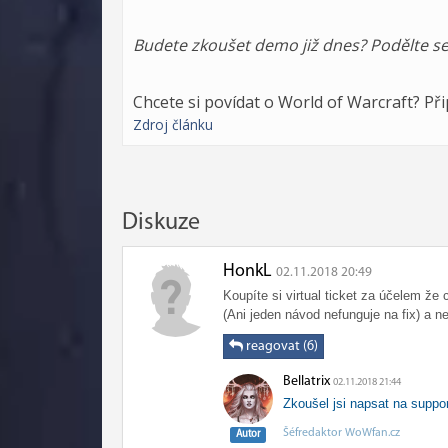
Budete zkoušet demo již dnes? Podělte se
Chcete si povídat o World of Warcraft? Př
Zdroj článku
Diskuze
HonkL
02.11.2018 20:49
Koupíte si virtual ticket za účelem že
(Ani jeden návod nefunguje na fix) a ne
reagovat (6)
Bellatrix
02.11.2018 21:44
Zkoušel jsi napsat na suppo
Šéfredaktor WoWfan.cz
Autor